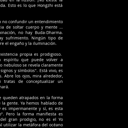
uda. Esto es lo que Hongzhi está
 no confundir un entendimiento
ia de soltar cuerpo y mente ...
uminación, no hay Buda-Dharma.
y sufrimiento. Ningún tipo de
re el engaño y la iluminación.
xistencia propia es prodigioso.
n espíritu que puede volver a
po nebuloso se revela claramente
 signos y símbolos". Está vivo, es
. Abre los ojos, mira alrededor,
i tratas de conceptualizar un
nará.
se queden atrapados en la forma
e la gente. Ya hemos hablado de
y es impermanente y sí, es esta
". Pero la forma manifiesta es
del gran prodigio, no es el Yo
Al utilizar la metáfora del océano