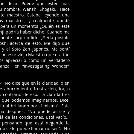
que decir. Puede que estén más
 su nombre, Wanshi Shogaku. Hace
te maestro. Estaba leyendo una
jos maestros, y realmente quedé
Espera un momento! ¿Quién es este
nji podría haber dicho. Cuando me
mente sorprendido. ¿Sería posible
oshi acerca de esto. Me dijo que
 y el Soto Zen japonés. Me sentí
n este viejo Maestro que era tan
os apreciarlo como un verdadero
ñanza en “Investigating Wonder”
o". No dice que en la claridad, o en
aburrimiento, frustración, ira, o
 contrario de eso. La claridad es
sa que podamos imaginarnos. Dice:
ritual brillando por sí misma". Este
rma después: "No puede asirse y
 de las condiciones. Está vacío...
en pensando que está negando la
 no se le puede llamar no-ser". No