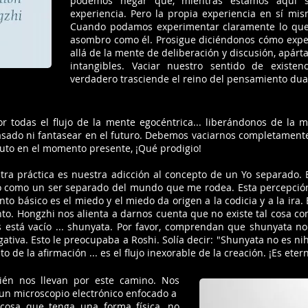
podemos negar que, mientras estamos aquí s
experiencia. Pero la propia experiencia en sí misma
Cuando podamos experimentar claramente lo que e
asombro como él. Prosigue diciéndonos cómo exper
allá de la mente de deliberación y discusión, apárt
intangibles. Vaciar nuestro sentido de existen
verdadero trasciende el reino del pensamiento dua
 todas el flujo de la mente egocéntrica... liberándonos de la me
sado ni fantasear en el futuro. Debemos vaciarnos completamente
luto en el momento presente, ¡Qué prodigio!
stra práctica es nuestra adicción al concepto de un Yo separado. 
o como un ser separado del mundo que me rodea. Esta percepción
o básico es el miedo y el miedo da origen a la codicia y a la ira.
nto. Hongzhi nos alienta a darnos cuenta que no existe tal cosa c
s está vacío ... shunyata. Por favor, comprendan que shunyata n
ativa. Esto le preocupaba a Roshi. Solía decir: "Shunyata no es nihi
to de la afirmación ... es el flujo inexorable de la creación. ¡Es etern
ién nos llevan por este camino. Nos
un microscopio electrónico enfocado a
cosa que tenga una forma física, no