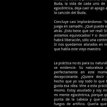
Buda, la vida de cada uno de n
egocéntrica, deja caer el apego 
la canción del Buda.
Concluye casi implorándonos: "Ab
juega en samadhi. ¿Qué puede est
atrás. ¡Esto tiene que ser real!
¡estamos equivocados! Y si deci
habrá liberación, sólo una conti
Si nos quedamos atorados en n
que habla este viejo maestro.
La práctica no es para su natura
se evidencie. Su naturaleza
perfectamente en este mome
decepcionante. ¿Quiere decir
hecho que yo soy todo lo que 
gusta esa idea. Vine a esta prác
mismo. Estoy asustado y soy in
mi mente egocéntrica, porque q
punta de la cabeza y que est
fuegos de artificio. Quería que