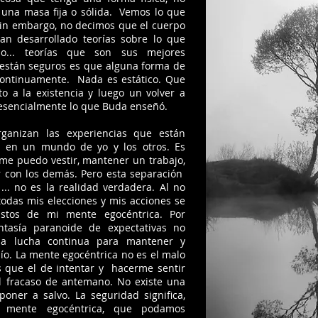
 una masa fija o sólida. Vemos lo que
 sin embargo, no decimos que el cuerpo
han desarrollado teorías sobre lo que
o... teorías que son sus mejores
í están seguros es que alguna forma de
continuamente. Nada es estático. Que
o a la existencia y luego un volver a
s esencialmente lo que Buda enseñó.
ganizan las experiencias que están
 en un mundo de yo y los otros. Es
me puedo vestir, mantener un trabajo,
ar con los demás. Pero esta separación
... no es la realidad verdadera. Al no
 todas mis elecciones y mis acciones se
stos de mi mente egocéntrica. Por
ntasía paranoide de expectativas no
una lucha continua para mantener y
ío. La mente egocéntrica no es el malo
ás que el de intentar y hacerme sentir
l fracaso de antemano. No existe una
 poner a salvo. La seguridad significa,
a mente egocéntrica, que podamos