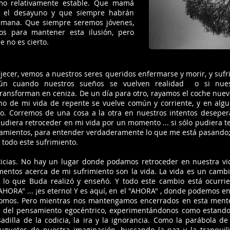
mo relativamente estable. Que mamá
a el desayuno y que siempre habrán
 semana. Que siempre seremos jóvenes,
os para mantener esta ilusión, pero
e no es cierto.
ecer, vemos a nuestros seres queridos enfermarse y morir, y sufr
 Aún cuando nuestros sueños se vuelven realidad o si nues
ransforman en ceniza. De un día para otro, rayamos el coche nuev
rno de mi vida de repente se vuelve común y corriente, y en al
do. Corremos de una cosa a la otra en nuestros intentos deseper
 pudiera retroceder en mi vida por un momento ... si sólo pudiera 
amientos, para entender verdaderamente lo que me está pasando;
 todo este sufrimiento.
ticias. No hay un lugar donde podamos retroceder en nuestra vi
amentos acerca de mi sufrimiento son la vida. La vida es un camb
 lo que Buda realizó y enseñó. Y todo este cambio está ocurrie
ORA" ... ¡es eterno! Y es aquí, en el "AHORA" , donde podemos enco
somos. Pero mientras nos mantengamos encerrados en esta mente 
ujo del pensamiento egocéntrico, experimentándonos como estan
dilla de la codicia, la ira y la ignorancia. Como la parábola de
guetes de nuestra imaginación, buscando la paz y la tranquilid