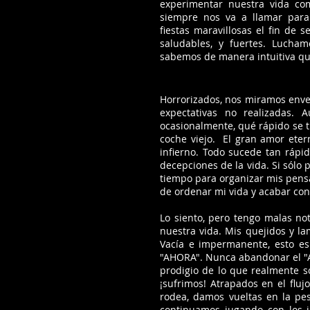
experimentar nuestra vida co
siempre nos va a llamar par
fiestas maravillosas el fin de
saludables, y fuertes. Lucham
sabemos de manera intuitiva qu
Horrorizados, nos miramos envej
expectativas no realizadas.
ocasionalmente, qué rápido se t
coche viejo. El gran amor ete
infierno. Todo sucede tan rápi
decepciones de la vida. Si sólo
tiempo para organizar mis pens
de ordenar mi vida y acabar con
Lo siento, pero tengo malas no
nuestra vida. Mis quejidos y l
Vacía e impermanente, esto es
"AHORA". Nunca abandonar el "AH
prodigio de lo que realmente 
¡sufrimos! Atrapados en el fl
rodea, damos vueltas en la pesa
continuamos jugando con los ju