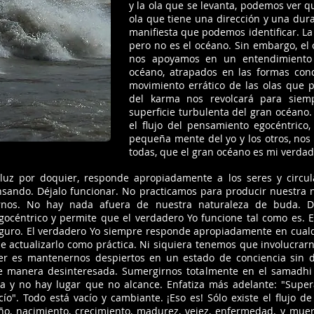
y la ola que se levanta, podemos ver qu
ola que tiene una dirección y una dura
manifiesta que podemos identificar. La
pero no es el océano. Sin embargo, el o
nos apoyamos en un entendimiento 
océano, atrapados en las formas con
movimiento errático de las olas que 
del karma nos revolcará para siem
superficie turbulenta del gran océano
el flujo del pensamiento egocéntrico
pequeña mente del yo y los otros, nos
todas, que el gran océano es mi verdad
 luz por doquier, responde apropiadamente a los seres y circul
nsando. Déjalo funcionar. No practicamos para producir nuestra
carnos. No hay nada afuera de nuestra naturaleza de buda. 
océntrico y permite que el verdadero Yo funcione tal como es. E
guro. El verdadero Yo siempre responde apropiadamente en cualqu
l de actualizarlo como práctica. Ni siquiera tenemos que involucrar
r es mantenernos despiertos en un estado de conciencia sin d
manera desinteresada. Sumergirnos totalmente en el samadhi 
na y no hay lugar que no alcance. Enfatiza más adelante: "Supera
o". Todo está vacío y cambiante. ¡Eso es! Sólo existe el flujo 
oño, nacimiento, crecimiento, madurez, vejez, enfermedad, y mue