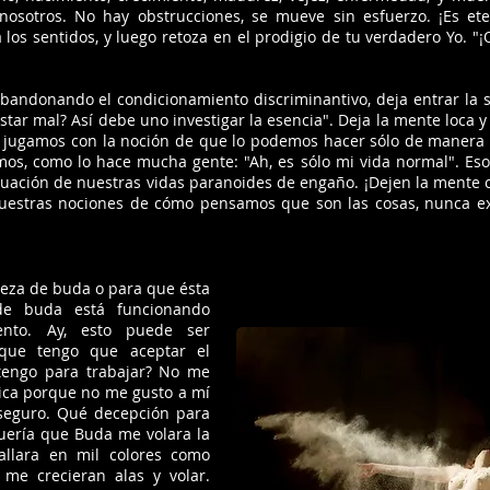
osotros. No hay obstrucciones, se mueve sin esfuerzo. ¡Es ete
a los sentidos, y luego retoza en el prodigio de tu verdadero Yo. "
andonando el condicionamiento discriminantivo, deja entrar la sab
ar mal? Así debe uno investigar la esencia". Deja la mente loca y
 Si jugamos con la noción de que lo podemos hacer sólo de manera 
mos, como lo hace mucha gente: "Ah, es sólo mi vida normal". Eso
nuación de nuestras vidas paranoides de engaño. ¡Dejen la mente c
uestras nociones de cómo pensamos que son las cosas, nunca ex
leza de buda o para que ésta
 de buda está funcionando
nto. Ay, esto puede ser
 que tengo que aceptar el
tengo para trabajar? No me
tica porque no me gusto a mí
seguro. Qué decepción para
uería que Buda me volara la
allara en mil colores como
 me crecieran alas y volar.