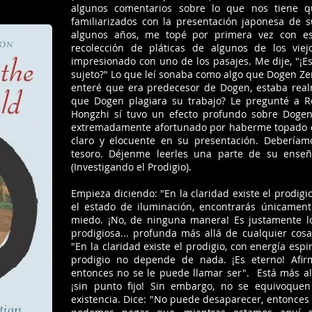
algunos comentarios sobre lo que nos tiene 
familiarizados con la presentación japonesa de
algunos años, me topé por primera vez con es
recolección de pláticas de algunos de los vie
impresionado con uno de los pasajes. Me dije, "¡
sujeto?" Lo que leí sonaba como algo que Dogen Ze
enteré que era predecesor de Dogen, estaba real
que Dogen plagiara su trabajo? Le pregunté a R
Hongzhi sí tuvo un efecto profundo sobre Dogen
extremadamente afortunado por haberme topado co
claro y elocuente en su presentación. Deberíam
tesoro. Déjenme leerles una parte de su ense
(Investigando el Prodigio).
Empieza diciendo: "En la claridad existe el prodigi
el estado de iluminación, encontrarás únicamente 
miedo. ¡No, de ninguna manera! Es justamente lo
prodigiosa... profunda más allá de cualquier co
"En la claridad existe el prodigio, con energía espi
prodigio no depende de nada. ¡Es eterno! Afi
entonces no se le puede llamar ser". Está más allá
¡sin punto fijo! Sin embargo, no se equivoqu
existencia. Dice: "No puede desaparecer, entonces