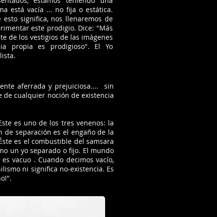
entados, estamos teniendo una
 está vacía ... no fija o estática.
sto significa, nos llenaremos de
imentar este prodigio. Dice: "Más
ate de los vestigios de las imágenes
cia propia es prodigioso". El Yo
lista.
nte aferrada y prejuiciosa.... sin
 de cualquier noción de existencia
Este es uno de los tres venenos: la
 de separación es el engaño de la
 Éste es el combustible del samsara
omo un yo separado o fijo. El mundo
o es vacuo . Cuando decimos vacío,
lismo ni significa no-existencia. Es
o!".