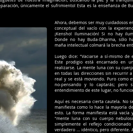
separación, únicamente el sufrimiento! Esta es la enseñanza de B
Ahora, debemos ser muy cuidadosos en
conceptual del vacío con la experienc
¡Kensho! Iluminación! Si no hay il
Donde no hay Buda-Dharma, sólo ha
maña intelectual colmará la brecha ent
Luego dice: "Vaciarse a sí-mismo de e
Este prodigio está encarnado en u
realizarse. La mente luna con su cuer
en todas las direcciones sin recurrir a
real y se está moviendo. Puro como es
no-pensando y lo captarás; pero s
entendimiento de este lugar, no funcio
Aquí es necesaria cierta cautela. No 
manifiesta como lo hace la mayoría d
esto. La forma manifiesta está vacía 
"mente luna con su cuerpo nebuloso
simplemente el reflejo condicionado 
verdadero ... idéntico, pero diferente. 