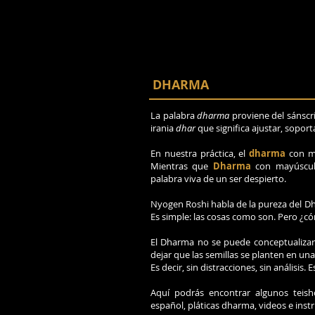
DHARMA
La palabra
dharma
proviene del sánscri
irania
dhar
que significa ajustar, soport
En nuestra práctica, el
dharma
con mi
Mientras que
Dharma
con mayúscula
palabra viva de un ser despierto.
Nyogen Roshi habla de la pureza del D
Es simple: las cosas como son. Pero ¿c
El Dharma no se puede conceptualiza
dejar que las semillas se planten en un
Es decir, sin distracciones, sin análisi
Aquí podrás encontrar algunos teis
español, pláticas dharma, videos e inst