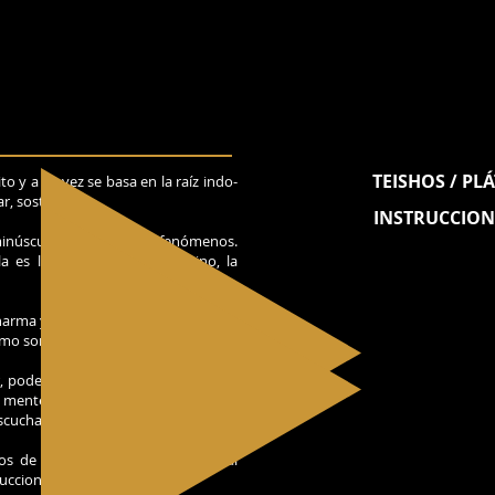
TEISHOS / PL
to y a su vez se basa en la raíz indo-
ar, sostener.
INSTRUCCION
núscula son todos los fenómenos.
 es la enseñanza o el camino, la
harma y se pregunta ¿qué es pureza?
ómo son las cosas?
r, podemos escuchar atentamente y
a mente pura... ¿cómo pura?
s. Escuchando nada más.
hos de Nyogen Roshi traducidos al
rucciones sobre la forma.