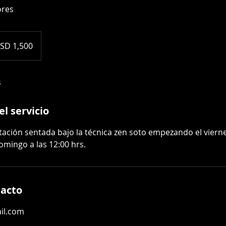
ores
es
SD 1,500
ounidenses
s
l servicio
ación sentada bajo la técnica zen soto empezando el viernes
omingo a las 12:00 hrs.
tacto
il.com