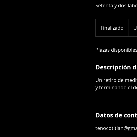
Setenta y dos lab
1,500
dólar
Finalizado
F
U
estad
i
n
Plazas disponible
a
l
i
Descripción de
z
a
Un retiro de medit
d
y terminando el d
o
Datos de con
tenocotitlan@gma