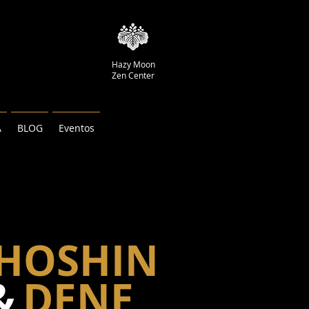
Hazy Moon
Zen Center
A
BLOG
Eventos
HOSHIN
&
DENE