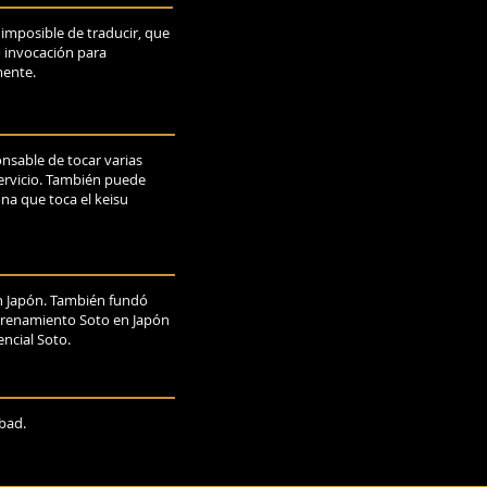
imposible de traducir, que
o invocación para
mente.
sable de tocar varias
ervicio. También puede
ona que toca el keisu
n Japón. También fundó
entrenamiento Soto en Japón
encial Soto.
abad.