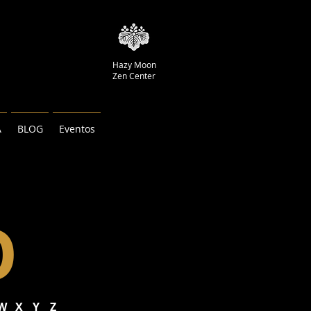
Hazy Moon
Zen Center
A
BLOG
Eventos
O
W
X
Y
Z