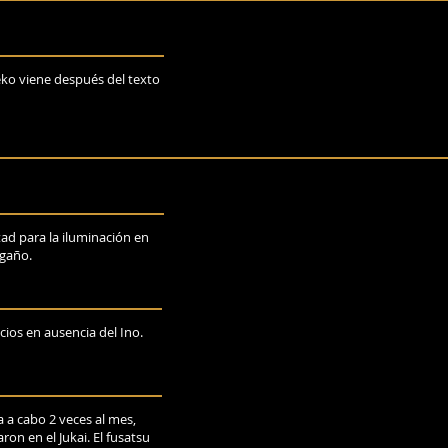
 eko viene después del texto
tad para la iluminación en
ngaño.
icios en ausencia del Ino.
 a cabo 2 veces al mes,
on en el Jukai. El fusatsu