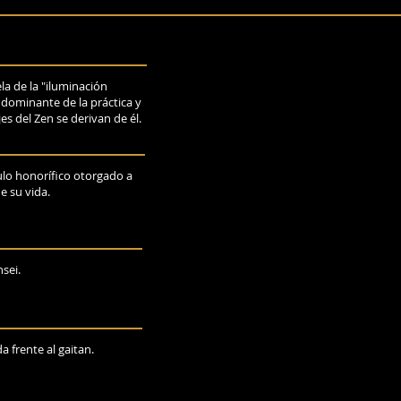
la de la "iluminación
e dominante de la práctica y
es del Zen se derivan de él.
ulo honorífico otorgado a
e su vida.
sei.
 frente al gaitan.