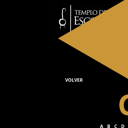
INICIO
NOSOTRO
VOLVER
A
B
C
D