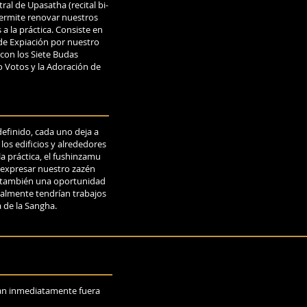
al de Upasatha (recital bi-
permite renovar nuestros
a la práctica. Consiste en
 de Expiación por nuestro
 con los Siete Budas
o Votos y la Adoración de
efinido, cada uno deja a
 los edificios y alrededores
la práctica, el fushinzamu
 expresar nuestro zazén
s también una oportunidad
almente tendrían trabajos
ía de la Sangha.
an inmediatamente fuera