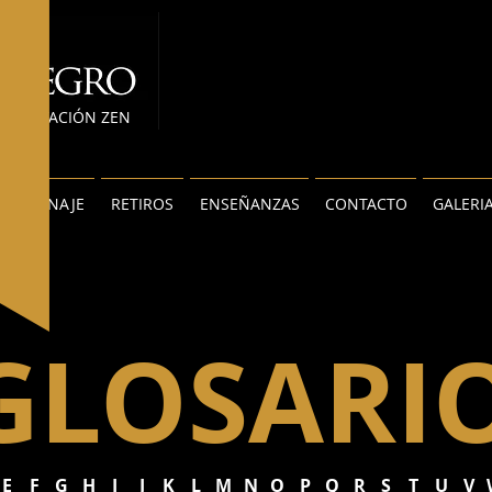
MEDITACIÓN ZEN
S
LINAJE
RETIROS
ENSEÑANZAS
CONTACTO
GALERI
GLOSARI
E
F
G
H
I
J
K
L
M
N
O
P
Q
R
S
T
U
V