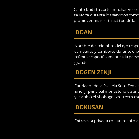
Canto budista corto, muchas veces 
se recita durante los servicios com
promover una cierta actitud de la 
DOAN
Nombre del miembro del ryo respon
campanas y tambores durante el s
referirse específicamente a la pers
grande.
DOGEN ZENJI
Fundador de la Escuela Soto Zen e
Eihei-ji, principal monasterio de 
y escribió el Shobogenzo - texto es
DOKUSAN
Entrevista privada con un roshi o 