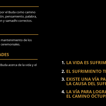
 por el Buda como camino
sión, pensamiento, palabra,
ión y samadhi correctos.
y mantenimiento de los
s ceremoniales.
ADES
1.
LA VIDA ES SUFRI
uda acerca de la vida y el
2.
EL SUFRIMIENTO T
3.
EXISTE UNA VÍA P
LA CAUSA DEL SUF
4.
LA VÍA PARA LOGR
EL CAMINO ÓCTUP