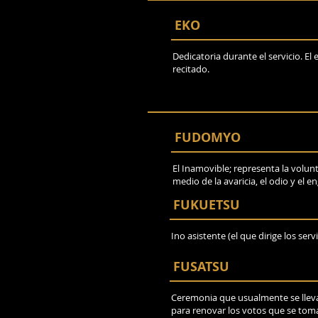
EKO
Dedicatoria durante el servicio. El
recitado.
FUDOMYO
El Inamovible; representa la volun
medio de la avaricia, el odio y el e
FUKUETSU
Ino asistente (el que dirige los serv
FUSATSU
Ceremonia que usualmente se lleva
para renovar los votos que se tomar