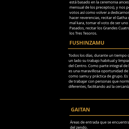
está basado en la ceremonia ancestr
mensual de los preceptos), y nos 
votos así como volver a dedicarnos 
hacer reverencias, recitar el Gatha
mal kara, tomar el voto de ser uno
Pasados, recitar los Grandes Cuatr
los Tres Tesoros.
FUSHINZAMU
Todos los días, durante un tiempo d
un lado su trabajo habitual y limpia
del Centro. Como parte integral de 
es una maravillosa oportunidad de
como samu y práctica de grupo. E
de trabajar con personas que norm
diferentes, facilitando así la cercan
GAITAN
Áreas de entrada que se encuentr
del zendo.